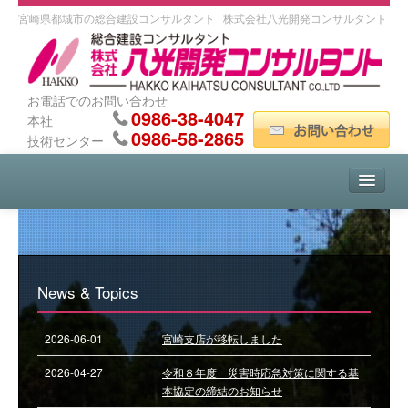
宮崎県都城市の総合建設コンサルタント | 株式会社八光開発コンサルタント
お電話でのお問い合わせ
0986-38-4047
本社
0986-58-2865
技術センター
HOME
会社案内
News & Topics
事業紹介
2026-06-01
宮崎支店が移転しました
2026-04-27
令和８年度 災害時応急対策に関する基
事業実績
本協定の締結のお知らせ