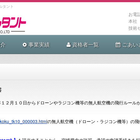
ルタント
お電
本社
技術
介
事業実績
資格者一覧
ごあい
書
１２月１０日からドローンやラジコン機等の無人航空機の飛行ルール
u/koku_tk10_000003.html
の無人航空機（ドローン・ラジコン機等）の飛