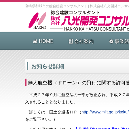
宮崎県都城市の総合建設コンサルタント | 株式会社八光開発コンサ
HOME
会社案内
事業紹
お知らせ詳細
無人航空機（ドローン）の飛行に関する許可
平成２７年９月に航空法の一部が改正され、平成２７年
入されることとなりました。
（詳しくは、国土交通省ＨＰ（
http://www.mlit.go.jp/kok
をご覧下さい。）