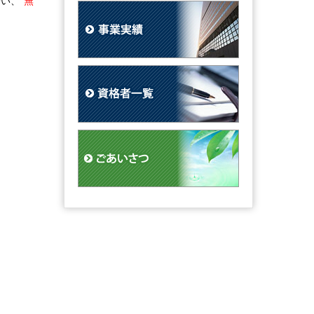
行い、
”無