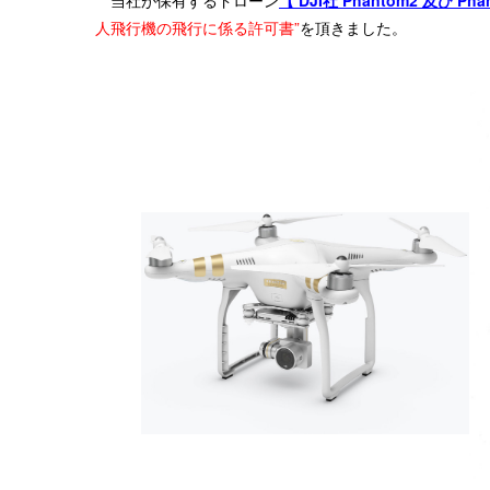
当社が保有するドローン
【 DJI社 Phantom2 及
び Pha
人飛行機の飛行に係る許可書”
を頂きました。