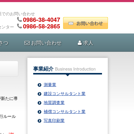
話でのお問い合わせ
0986-38-4047
0986-58-2865
センター
さつ
お問い合わせ
求人
事業紹介
Business Introduction
測量業
建設コンサルタント業
が新たに導
地質調査業
補償コンサルタント業
行ルール
写真印刷業