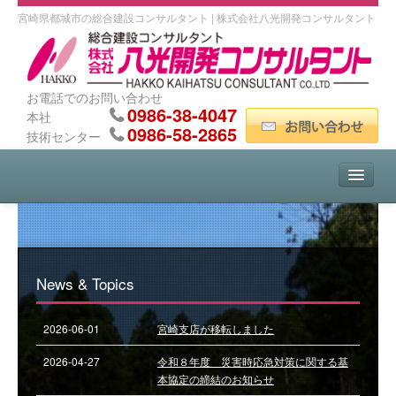
宮崎県都城市の総合建設コンサルタント | 株式会社八光開発コンサルタント
お電話でのお問い合わせ
0986-38-4047
本社
0986-58-2865
技術センター
HOME
会社案内
News & Topics
事業紹介
2026-06-01
宮崎支店が移転しました
2026-04-27
令和８年度 災害時応急対策に関する基
事業実績
本協定の締結のお知らせ