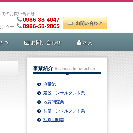
話でのお問い合わせ
0986-38-4047
0986-58-2865
センター
さつ
お問い合わせ
求人
事業紹介
Business Introduction
測量業
建設コンサルタント業
地質調査業
補償コンサルタント業
写真印刷業