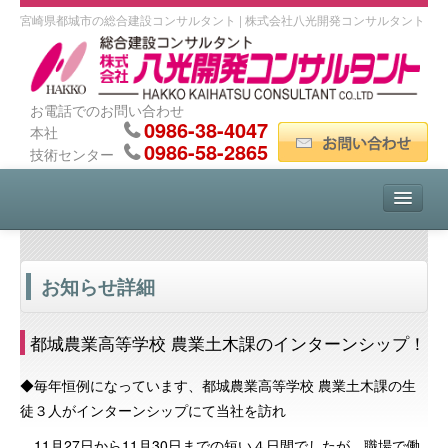
宮崎県都城市の総合建設コンサルタント | 株式会社八光開発コンサルタント
お電話でのお問い合わせ
0986-38-4047
本社
0986-58-2865
技術センター
HOME
お知らせ詳細
会社案内
都城農業高等学校 農業土木課のインターンシップ！
事業紹介
◆毎年恒例になっています、都城農業高等学校 農業土木課の生
徒３人がインターンシップにて当社を訪れ
事業実績
11月27日から11月30日までの短い４日間でしたが、職場で働